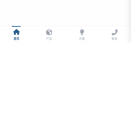
首页
产品
方案
联系
拼凑的工具，挡不住失控的风险
执行变形
制度挂在墙上，基层动作却未必落地。缺乏系统级约
束，外勤和终端执行容易走样。