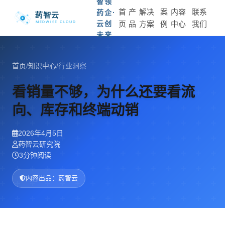
智领
首
产
解决
案
内容
联系
药企·
云创
页
品
方案
例
中心
我们
未来
首页
/
知识中心
/
行业洞察
看销量不够，为什么还要看流
向、库存和终端动销
2026年4月5日
药智云研究院
3分钟阅读
内容出品：药智云