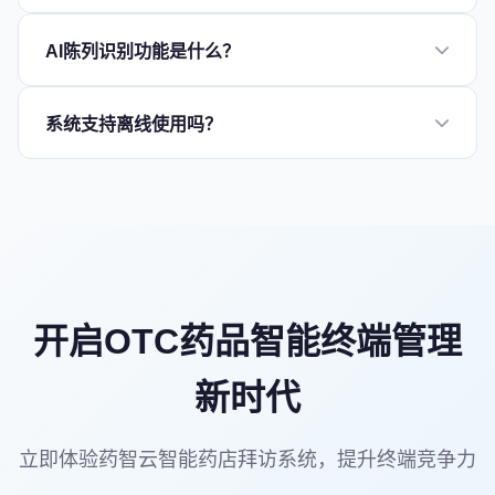
系统基于AI算法智能规划拜访路线，综合考虑门店位
AI陈列识别功能是什么？
置、拜访频次、优先级等因素，自动生成最优拜访路
径，减少路途时间，提高拜访效率。同时支持GPS轨迹
AI陈列识别是系统的核心功能之一，销售代表在门店拍
追踪，实时监控拜访执行情况。
系统支持离线使用吗？
照后，系统自动识别产品陈列位置、面积、排面数量等
信息，并与标准要求对比，给出优化建议，帮助提升终
是的，系统支持移动端离线模式，销售代表在网络信号
端陈列效果。
不佳的区域也能正常使用系统记录拜访信息，待网络恢
复后自动同步数据到云端，确保工作不受网络环境影
响。
开启OTC药品智能终端管理
新时代
立即体验药智云智能药店拜访系统，提升终端竞争力