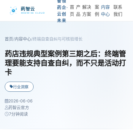
智领
首
产
解决
案
内容
联系
药企·
云创
页
品
方案
例
中心
我们
未来
首页
/
内容中心
/
终端自查自纠与可核验增长
药店违规典型案例第三期之后：终端管
理要能支持自查自纠，而不只是活动打
卡
行业洞察
2026-06-06
药智云官方
7分钟阅读