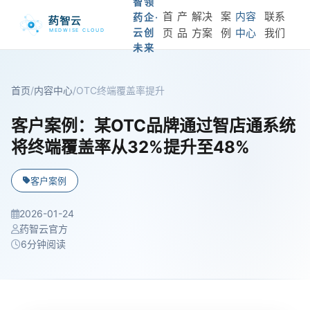
智领
首
产
解决
案
内容
联系
药企·
云创
页
品
方案
例
中心
我们
未来
首页
/
内容中心
/
OTC终端覆盖率提升
客户案例：某OTC品牌通过智店通系统
将终端覆盖率从32%提升至48%
客户案例
2026-01-24
药智云官方
6分钟阅读