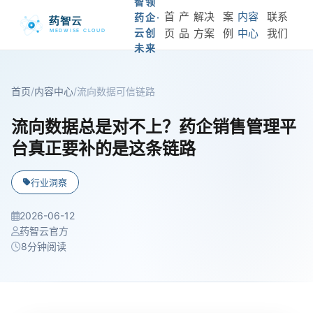
智领
首
产
解决
案
内容
联系
药企·
云创
页
品
方案
例
中心
我们
未来
首页
/
内容中心
/
流向数据可信链路
流向数据总是对不上？药企销售管理平
台真正要补的是这条链路
行业洞察
2026-06-12
药智云官方
8分钟阅读