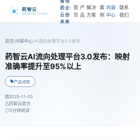
智领
首
产
解决
案
内容
联系
药企·
云创
页
品
方案
例
中心
我们
未来
首页
/
内容中心
/
AI流向处理平台3.0发布
药智云AI流向处理平台3.0发布：映射
准确率提升至95%以上
产品动态
2025-11-05
药智云官方
5分钟阅读