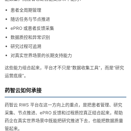
患者全周期管理
随访任务与节点推进
ePRO 或患者反馈采集
数据质控和异常识别
研究过程可追溯
对真实世界场景的长期支持能力
这些能力组合起来，平台才不只是“数据收集工具”，而是“研究
运营底座”。
药智云如何承接
药智云 RWS 平台在这一方向上的重点，是把患者管理、研究
采集、节点推进、ePRO 反馈和过程质控真正结合起来，帮助
药企在真实世界场景中既能把研究推进下去，也能把数据质量
管起来。