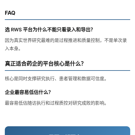
FAQ
选 RWS 平台为什么不能只看录入和导出？
因为真实世界研究最难的是过程推进和质量控制，不是单次录
入本身。
真正适合药企的平台核心是什么？
核心是同时支撑研究执行、患者管理和数据可信度。
企业最容易低估什么？
最容易低估随访执行和过程质控对研究成败的影响。