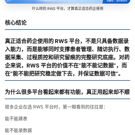
什么样的 RWS 平台，才算真正适合药企使用
核心结论
真正适合药企使用的 RWS 平台，不是只具备数据录
入能力，而是能够同时支撑患者管理、随访执行、数
据采集、过程质控和研究留痕的完整研究底座。对药
企来说，RWS 平台的价值不在“能不能记数据”，而
在“能不能把研究稳定做下去，并保证数据可信”。
为什么很多平台看起来都有功能，真正用起来却不顺
很多企业在选 RWS 平台时，第一眼看到的往往是：
能不能建表
能不能录数据